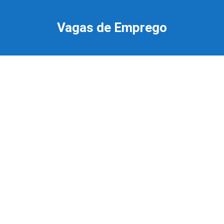
Ir
para
Vagas de Emprego
o
conteúdo