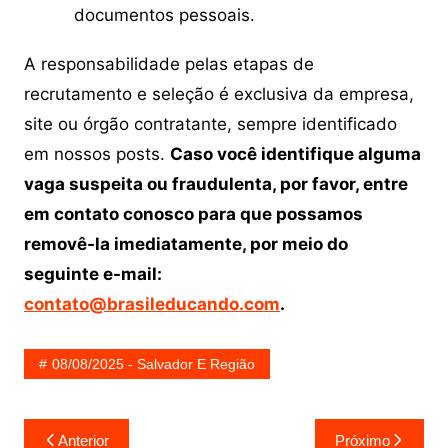
documentos pessoais.
A responsabilidade pelas etapas de
recrutamento e seleção é exclusiva da empresa,
site ou órgão contratante, sempre identificado
em nossos posts.
Caso você identifique alguma
vaga suspeita ou fraudulenta, por favor, entre
em contato conosco para que possamos
removê-la imediatamente, por meio do
seguinte e-mail:
contato@brasileducando.com
.
08/08/2025 - Salvador E Região
Navegação
Anterior
Próximo