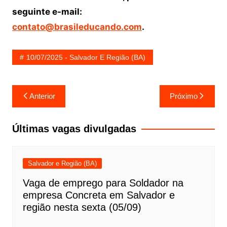
seguinte e-mail:
contato@brasileducando.com
.
10/07/2025 - Salvador E Região (BA)
Navegação
Anterior
Próximo
de
Post
Últimas vagas divulgadas
Salvador e Região (BA)
Vaga de emprego para Soldador na
empresa Concreta em Salvador e
região nesta sexta (05/09)