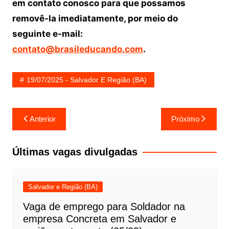
em contato conosco para que possamos
removê-la imediatamente, por meio do
seguinte e-mail:
contato@brasileducando.com
.
19/07/2025 - Salvador E Região (BA)
Navegação
Anterior
Próximo
de
Post
Últimas vagas divulgadas
Salvador e Região (BA)
Vaga de emprego para Soldador na
empresa Concreta em Salvador e