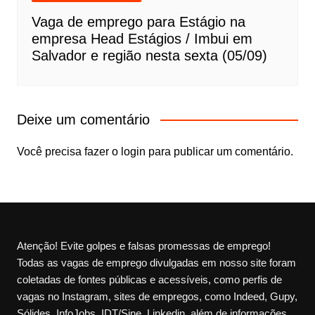
Vaga de emprego para Estágio na
empresa Head Estágios / Imbui em
Salvador e região nesta sexta (05/09)
Deixe um comentário
Você precisa fazer o
login
para publicar um comentário.
Atenção! Evite golpes e falsas promessas de emprego!
Todas as vagas de emprego divulgadas em nosso site foram
coletadas de fontes públicas e acessíveis, como perfis de
vagas no Instagram, sites de empregos, como Indeed, Gupy,
Sólides, InfoJobs, IDT/Sine, Linkedin, além de informações