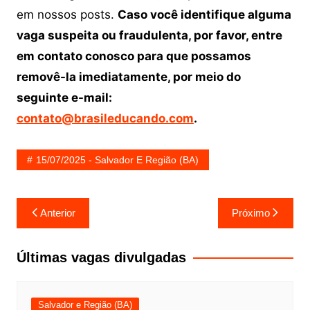
em nossos posts.
Caso você identifique alguma
vaga suspeita ou fraudulenta, por favor, entre
em contato conosco para que possamos
removê-la imediatamente, por meio do
seguinte e-mail:
contato@brasileducando.com
.
15/07/2025 - Salvador E Região (BA)
Navegação
Anterior
Próximo
de
Post
Últimas vagas divulgadas
Salvador e Região (BA)