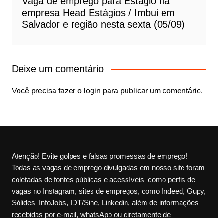
Vaga de emprego para Estágio na
empresa Head Estágios / Imbui em
Salvador e região nesta sexta (05/09)
Deixe um comentário
Você precisa fazer o
login
para publicar um comentário.
Atenção! Evite golpes e falsas promessas de emprego!
Todas as vagas de emprego divulgadas em nosso site foram
coletadas de fontes públicas e acessíveis, como perfis de
vagas no Instagram, sites de empregos, como Indeed, Gupy,
Sólides, InfoJobs, IDT/Sine, Linkedin, além de informações
recebidas por e-mail, whatsApp ou diretamente de