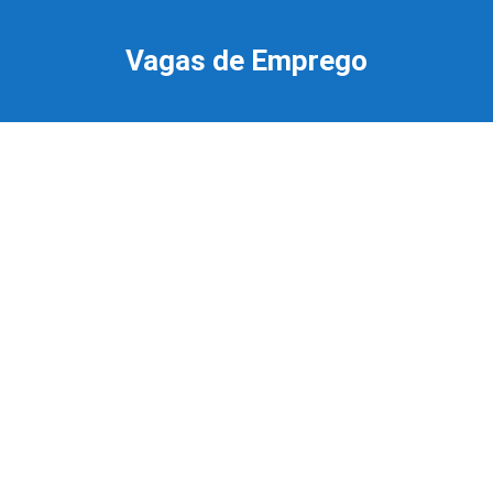
Ir
para
Vagas de Emprego
o
conteúdo