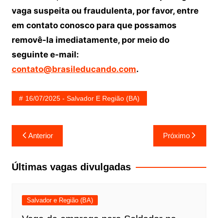
vaga suspeita ou fraudulenta, por favor, entre
em contato conosco para que possamos
removê-la imediatamente, por meio do
seguinte e-mail:
contato@brasileducando.com
.
16/07/2025 - Salvador E Região (BA)
Navegação
Anterior
Próximo
de
Post
Últimas vagas divulgadas
Salvador e Região (BA)