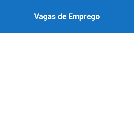
Ir
para
Vagas de Emprego
o
conteúdo