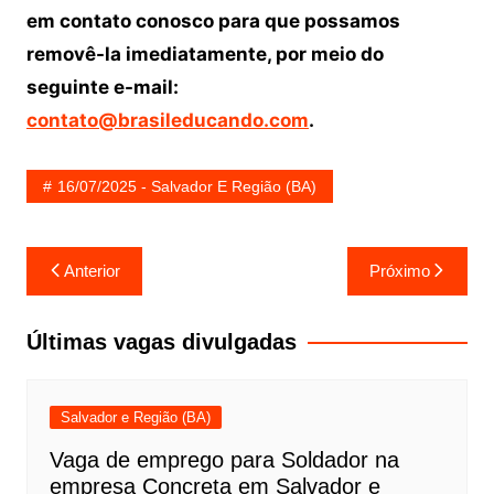
em contato conosco para que possamos
removê-la imediatamente, por meio do
seguinte e-mail:
contato@brasileducando.com
.
16/07/2025 - Salvador E Região (BA)
Navegação
Anterior
Próximo
de
Post
Últimas vagas divulgadas
Salvador e Região (BA)
Vaga de emprego para Soldador na
empresa Concreta em Salvador e