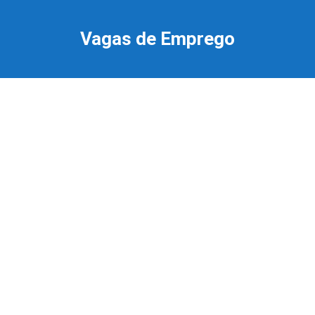
Ir
para
Vagas de Emprego
o
conteúdo