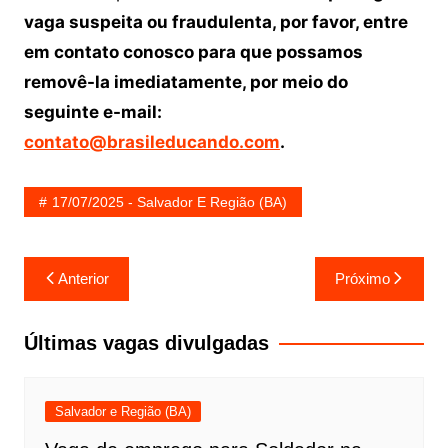
vaga suspeita ou fraudulenta, por favor, entre
em contato conosco para que possamos
removê-la imediatamente, por meio do
seguinte e-mail:
contato@brasileducando.com
.
17/07/2025 - Salvador E Região (BA)
Navegação
Anterior
Próximo
de
Post
Últimas vagas divulgadas
Salvador e Região (BA)