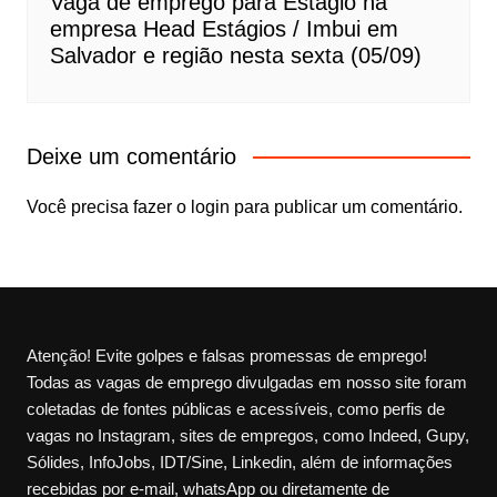
Vaga de emprego para Estágio na
empresa Head Estágios / Imbui em
Salvador e região nesta sexta (05/09)
Deixe um comentário
Você precisa fazer o
login
para publicar um comentário.
Atenção! Evite golpes e falsas promessas de emprego!
Todas as vagas de emprego divulgadas em nosso site foram
coletadas de fontes públicas e acessíveis, como perfis de
vagas no Instagram, sites de empregos, como Indeed, Gupy,
Sólides, InfoJobs, IDT/Sine, Linkedin, além de informações
recebidas por e-mail, whatsApp ou diretamente de