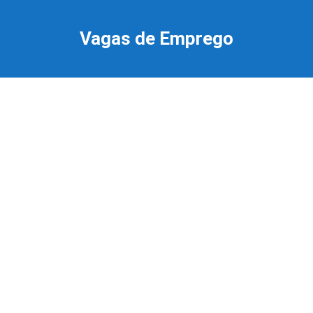
Ir
para
Vagas de Emprego
o
conteúdo