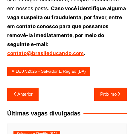
em nossos posts.
Caso você identifique alguma
vaga suspeita ou fraudulenta, por favor, entre
em contato conosco para que possamos
removê-la imediatamente, por meio do
seguinte e-mail:
contato@brasileducando.com
.
16/07/2025 - Salvador E Região (BA)
Navegação
Anterior
Próximo
de
Post
Últimas vagas divulgadas
Salvador e Região (BA)