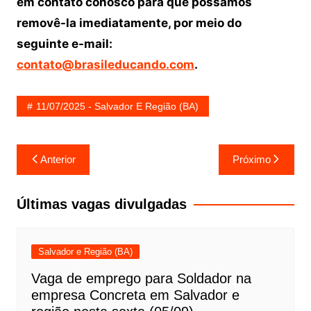
em contato conosco para que possamos
removê-la imediatamente, por meio do
seguinte e-mail:
contato@brasileducando.com
.
11/07/2025 - Salvador E Região (BA)
Navegação
Anterior
Próximo
de
Post
Últimas vagas divulgadas
Salvador e Região (BA)
Vaga de emprego para Soldador na
empresa Concreta em Salvador e