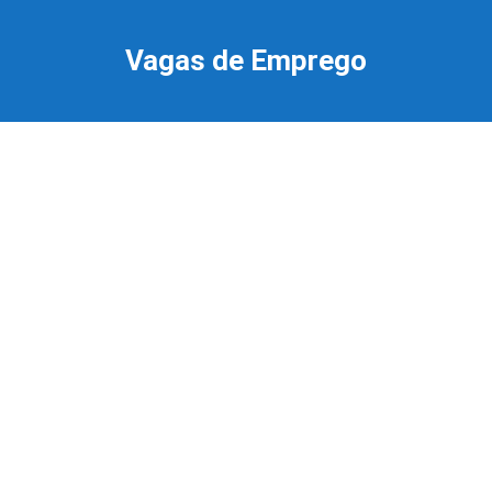
Ir
para
Vagas de Emprego
o
conteúdo