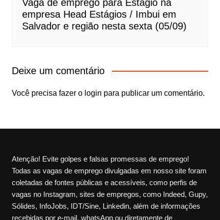
Vaga de emprego para Estágio na
empresa Head Estágios / Imbui em
Salvador e região nesta sexta (05/09)
Deixe um comentário
Você precisa fazer o
login
para publicar um comentário.
Atenção! Evite golpes e falsas promessas de emprego!
Todas as vagas de emprego divulgadas em nosso site foram
coletadas de fontes públicas e acessíveis, como perfis de
vagas no Instagram, sites de empregos, como Indeed, Gupy,
Sólides, InfoJobs, IDT/Sine, Linkedin, além de informações
recebidas por e-mail, whatsApp ou diretamente de