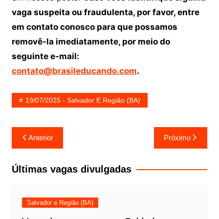
vaga suspeita ou fraudulenta, por favor, entre
em contato conosco para que possamos
removê-la imediatamente, por meio do
seguinte e-mail:
contato@brasileducando.com
.
19/07/2025 - Salvador E Região (BA)
Navegação
Anterior
Próximo
de
Post
Últimas vagas divulgadas
Salvador e Região (BA)