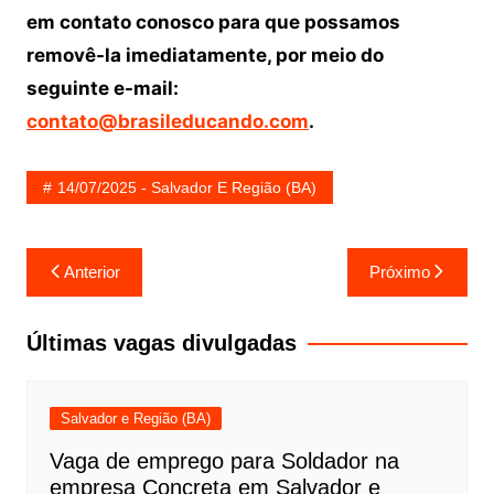
em contato conosco para que possamos
removê-la imediatamente, por meio do
seguinte e-mail:
contato@brasileducando.com
.
14/07/2025 - Salvador E Região (BA)
Navegação
Anterior
Próximo
de
Post
Últimas vagas divulgadas
Salvador e Região (BA)
Vaga de emprego para Soldador na
empresa Concreta em Salvador e