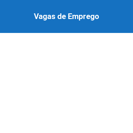
Ir
para
Vagas de Emprego
o
conteúdo