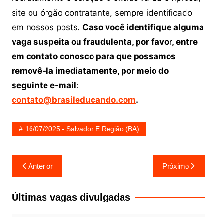
site ou órgão contratante, sempre identificado
em nossos posts.
Caso você identifique alguma
vaga suspeita ou fraudulenta, por favor, entre
em contato conosco para que possamos
removê-la imediatamente, por meio do
seguinte e-mail:
contato@brasileducando.com
.
16/07/2025 - Salvador E Região (BA)
Navegação
Anterior
Próximo
de
Post
Últimas vagas divulgadas