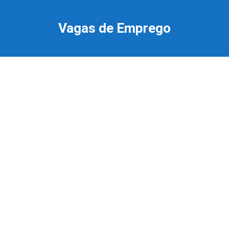
Ir
para
Vagas de Emprego
o
conteúdo