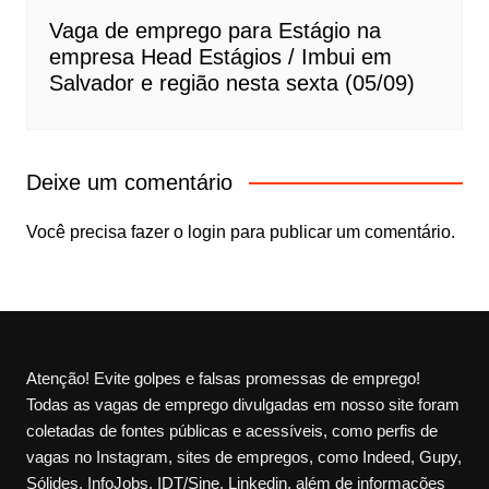
Vaga de emprego para Estágio na
empresa Head Estágios / Imbui em
Salvador e região nesta sexta (05/09)
Deixe um comentário
Você precisa fazer o
login
para publicar um comentário.
Atenção! Evite golpes e falsas promessas de emprego!
Todas as vagas de emprego divulgadas em nosso site foram
coletadas de fontes públicas e acessíveis, como perfis de
vagas no Instagram, sites de empregos, como Indeed, Gupy,
Sólides, InfoJobs, IDT/Sine, Linkedin, além de informações