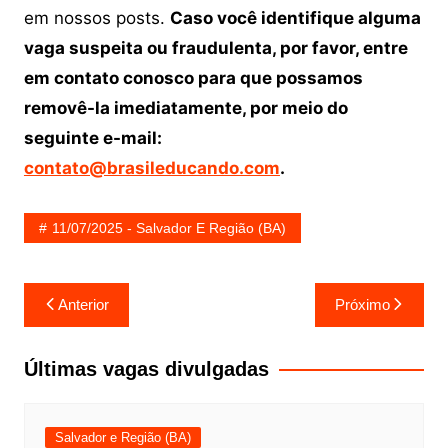
em nossos posts.
Caso você identifique alguma
vaga suspeita ou fraudulenta, por favor, entre
em contato conosco para que possamos
removê-la imediatamente, por meio do
seguinte e-mail:
contato@brasileducando.com
.
11/07/2025 - Salvador E Região (BA)
Navegação
Anterior
Próximo
de
Post
Últimas vagas divulgadas
Salvador e Região (BA)