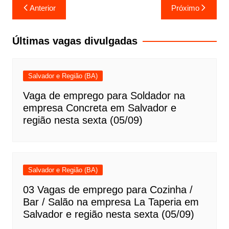
Navegação
Anterior
Próximo
de
Post
Últimas vagas divulgadas
Salvador e Região (BA)
Vaga de emprego para Soldador na
empresa Concreta em Salvador e
região nesta sexta (05/09)
Salvador e Região (BA)
03 Vagas de emprego para Cozinha /
Bar / Salão na empresa La Taperia em
Salvador e região nesta sexta (05/09)