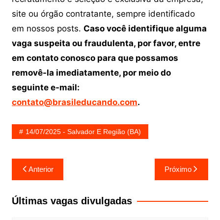
site ou órgão contratante, sempre identificado
em nossos posts.
Caso você identifique alguma
vaga suspeita ou fraudulenta, por favor, entre
em contato conosco para que possamos
removê-la imediatamente, por meio do
seguinte e-mail:
contato@brasileducando.com
.
14/07/2025 - Salvador E Região (BA)
Navegação
Anterior
Próximo
de
Post
Últimas vagas divulgadas