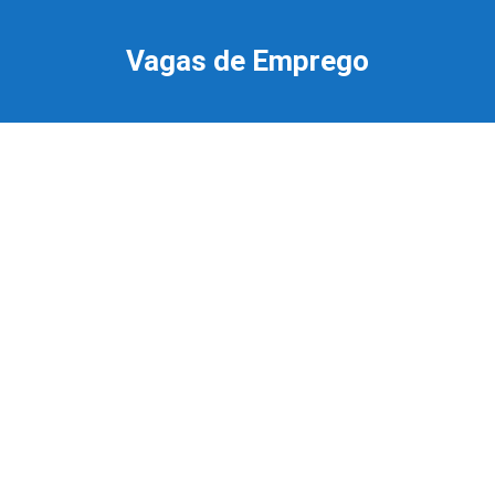
Ir
para
Vagas de Emprego
o
conteúdo