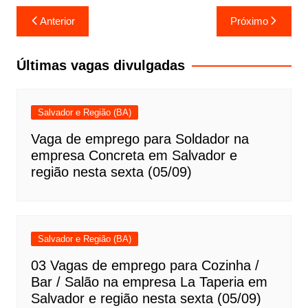
Navegação
Anterior
Próximo
de
Post
Últimas vagas divulgadas
Salvador e Região (BA)
Vaga de emprego para Soldador na
empresa Concreta em Salvador e
região nesta sexta (05/09)
Salvador e Região (BA)
03 Vagas de emprego para Cozinha /
Bar / Salão na empresa La Taperia em
Salvador e região nesta sexta (05/09)