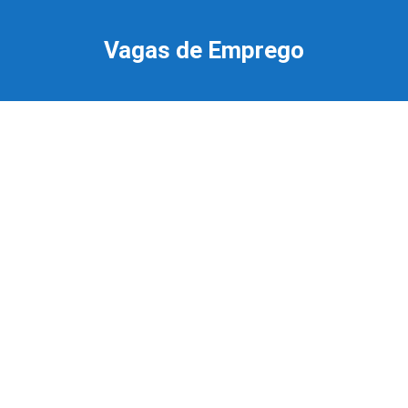
Ir
para
Vagas de Emprego
o
conteúdo