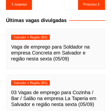
Navegação
Anterior
Próximo
de
Post
Últimas vagas divulgadas
Salvador e Região (BA)
Vaga de emprego para Soldador na
empresa Concreta em Salvador e
região nesta sexta (05/09)
Salvador e Região (BA)
03 Vagas de emprego para Cozinha /
Bar / Salão na empresa La Taperia em
Salvador e região nesta sexta (05/09)