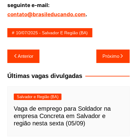
seguinte e-mail:
contato@brasileducando.com
.
10/07/2025 - Salvador E Região (BA)
Navegação
Anterior
Próximo
de
Post
Últimas vagas divulgadas
Salvador e Região (BA)
Vaga de emprego para Soldador na
empresa Concreta em Salvador e
região nesta sexta (05/09)