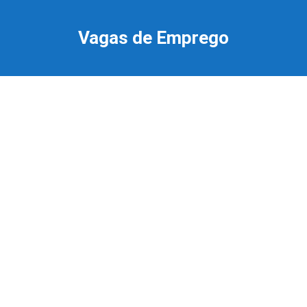
Ir
para
Vagas de Emprego
o
conteúdo