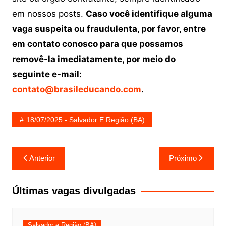
em nossos posts.
Caso você identifique alguma
vaga suspeita ou fraudulenta, por favor, entre
em contato conosco para que possamos
removê-la imediatamente, por meio do
seguinte e-mail:
contato@brasileducando.com
.
18/07/2025 - Salvador E Região (BA)
Navegação
Anterior
Próximo
de
Post
Últimas vagas divulgadas
Salvador e Região (BA)