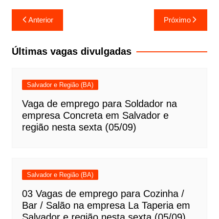
Navegação
Anterior
Próximo
de
Post
Últimas vagas divulgadas
Salvador e Região (BA)
Vaga de emprego para Soldador na
empresa Concreta em Salvador e
região nesta sexta (05/09)
Salvador e Região (BA)
03 Vagas de emprego para Cozinha /
Bar / Salão na empresa La Taperia em
Salvador e região nesta sexta (05/09)