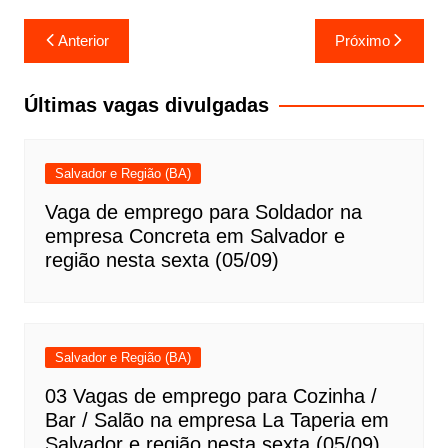
Navegação
Anterior
Próximo
de
Post
Últimas vagas divulgadas
Salvador e Região (BA)
Vaga de emprego para Soldador na
empresa Concreta em Salvador e
região nesta sexta (05/09)
Salvador e Região (BA)
03 Vagas de emprego para Cozinha /
Bar / Salão na empresa La Taperia em
Salvador e região nesta sexta (05/09)