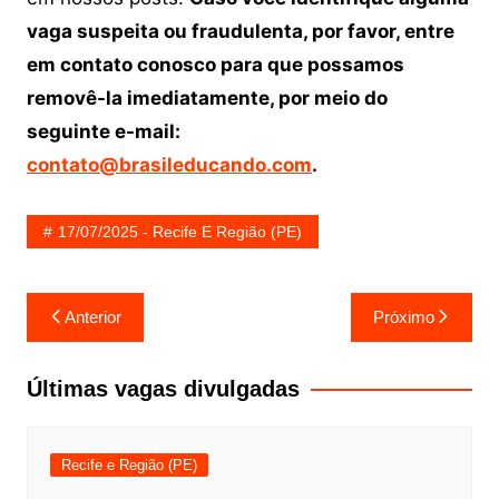
vaga suspeita ou fraudulenta, por favor, entre
em contato conosco para que possamos
removê-la imediatamente, por meio do
seguinte e-mail:
contato@brasileducando.com
.
17/07/2025 - Recife E Região (PE)
Navegação
Anterior
Próximo
de
Post
Últimas vagas divulgadas
Recife e Região (PE)