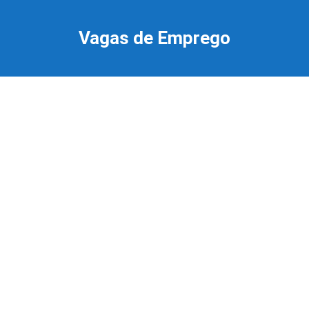
Ir
para
Vagas de Emprego
o
conteúdo