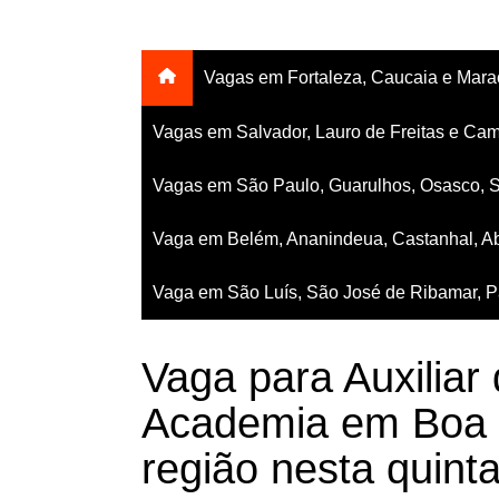
Vagas em Fortaleza, Caucaia e Mar
Vagas em Salvador, Lauro de Freitas e Cam
Vagas em São Paulo, Guarulhos, Osasco, 
Vaga em Belém, Ananindeua, Castanhal, Ab
Vaga em São Luís, São José de Ribamar, Pa
Vaga para Auxiliar
Academia em Boa 
região nesta quinta