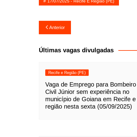
17/07/2025 - Recife E Região (PE)
Navegação
Anterior
de
Post
Últimas vagas divulgadas
Recife e Região (PE)
Vaga de Emprego para Bombeiro
Civil Júnior sem experiência no
município de Goiana em Recife e
região nesta sexta (05/09/2025)