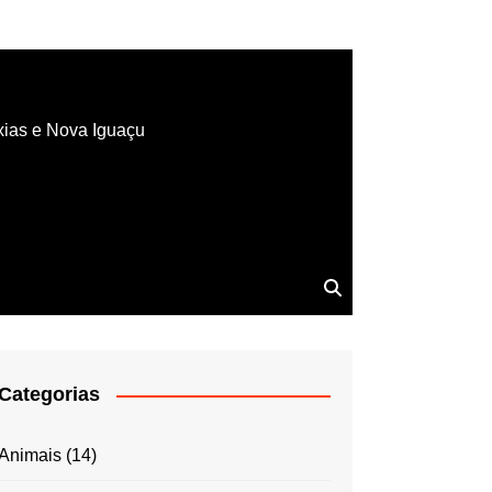
xias e Nova Iguaçu
Categorias
Animais
(14)