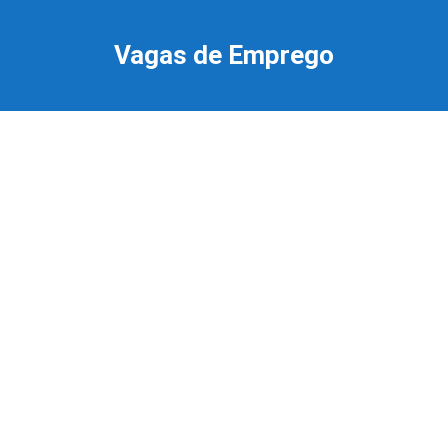
Ir
para
Vagas de Emprego
o
conteúdo