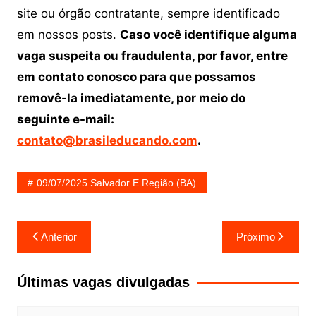
site ou órgão contratante, sempre identificado
em nossos posts.
Caso você identifique alguma
vaga suspeita ou fraudulenta, por favor, entre
em contato conosco para que possamos
removê-la imediatamente, por meio do
seguinte e-mail:
contato@brasileducando.com
.
09/07/2025 Salvador E Região (BA)
Navegação
Anterior
Próximo
de
Post
Últimas vagas divulgadas