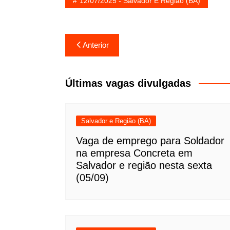
12/07/2025 - Salvador E Região (BA)
Navegação
Anterior
de
Post
Últimas vagas divulgadas
Salvador e Região (BA)
Vaga de emprego para Soldador
na empresa Concreta em
Salvador e região nesta sexta
(05/09)