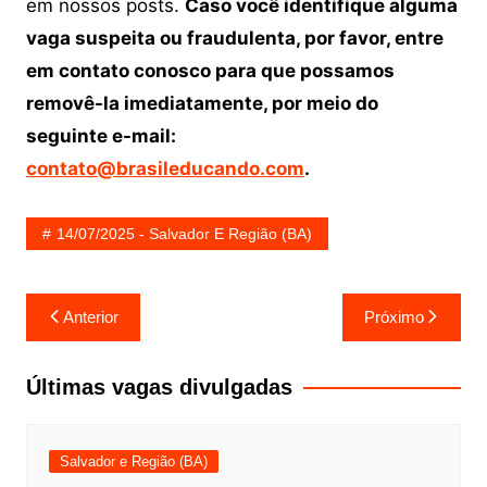
em nossos posts.
Caso você identifique alguma
vaga suspeita ou fraudulenta, por favor, entre
em contato conosco para que possamos
removê-la imediatamente, por meio do
seguinte e-mail:
contato@brasileducando.com
.
14/07/2025 - Salvador E Região (BA)
Navegação
Anterior
Próximo
de
Post
Últimas vagas divulgadas
Salvador e Região (BA)