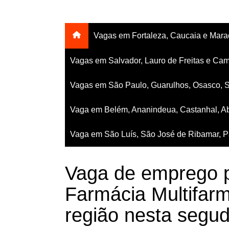
Vagas em Fortaleza, Caucaia e Mar
Vagas em Salvador, Lauro de Freitas e Cam
Vagas em São Paulo, Guarulhos, Osasco, 
Vaga em Belém, Ananindeua, Castanhal, Ab
Vaga em São Luís, São José de Ribamar, Pa
Vaga de emprego p
Farmácia Multifar
região nesta segud