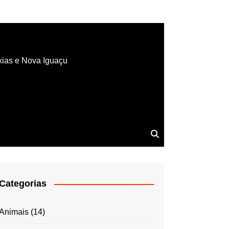
xias e Nova Iguaçu
Categorias
Animais
(14)