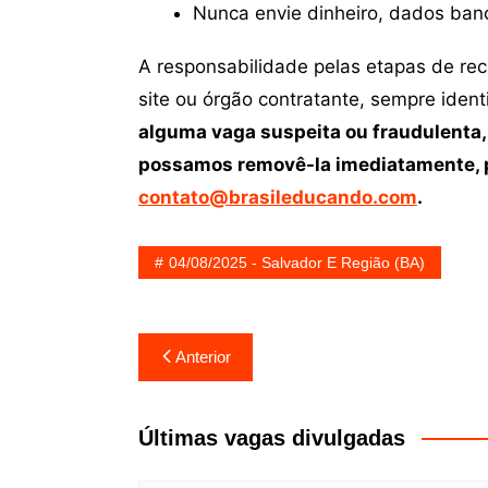
Nunca envie dinheiro, dados ban
A responsabilidade pelas etapas de re
site ou órgão contratante, sempre iden
alguma vaga suspeita ou fraudulenta,
possamos removê-la imediatamente, p
contato@brasileducando.com
.
04/08/2025 - Salvador E Região (BA)
Navegação
Anterior
de
Post
Últimas vagas divulgadas