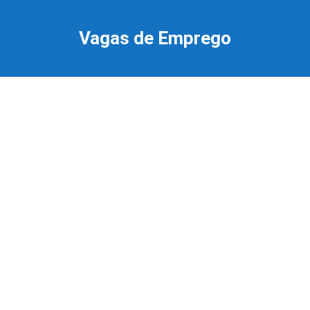
Ir
para
Vagas de Emprego
o
conteúdo