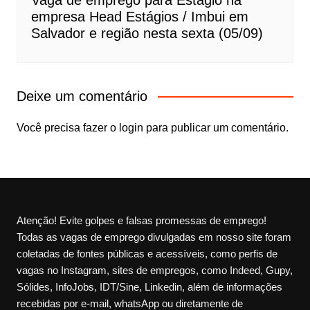
Vaga de emprego para Estágio na
empresa Head Estágios / Imbui em
Salvador e região nesta sexta (05/09)
Deixe um comentário
Você precisa fazer o
login
para publicar um comentário.
Atenção! Evite golpes e falsas promessas de emprego!
Todas as vagas de emprego divulgadas em nosso site foram
coletadas de fontes públicas e acessíveis, como perfis de
vagas no Instagram, sites de empregos, como Indeed, Gupy,
Sólides, InfoJobs, IDT/Sine, Linkedin, além de informações
recebidas por e-mail, whatsApp ou diretamente de