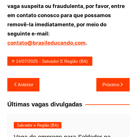
vaga suspeita ou fraudulenta, por favor, entre
em contato conosco para que possamos
removê-la imediatamente, por meio do
seguinte e-mail:
contato@brasileducando.com
.
14/07/2025 - Salvador E Região (BA)
Navegação
Anterior
Próximo
de
Post
Últimas vagas divulgadas
Salvador e Região (BA)