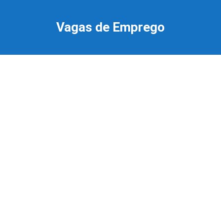
Ir
para
Vagas de Emprego
o
conteúdo