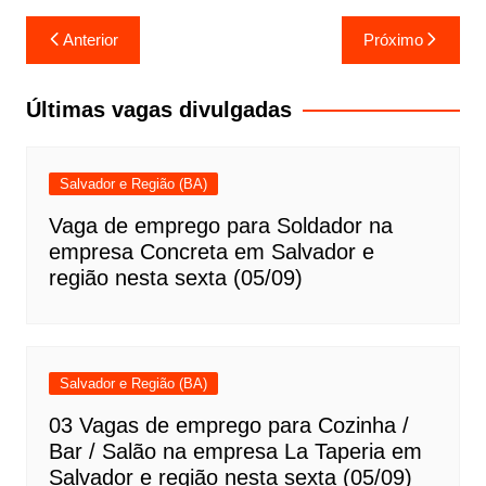
Navegação
Anterior
Próximo
de
Post
Últimas vagas divulgadas
Salvador e Região (BA)
Vaga de emprego para Soldador na
empresa Concreta em Salvador e
região nesta sexta (05/09)
Salvador e Região (BA)
03 Vagas de emprego para Cozinha /
Bar / Salão na empresa La Taperia em
Salvador e região nesta sexta (05/09)