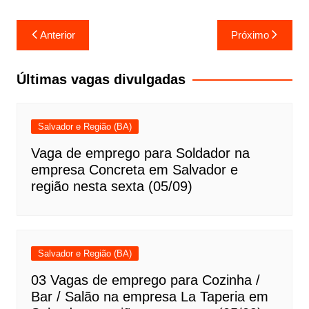
Navegação
Anterior
Próximo
de
Post
Últimas vagas divulgadas
Salvador e Região (BA)
Vaga de emprego para Soldador na
empresa Concreta em Salvador e
região nesta sexta (05/09)
Salvador e Região (BA)
03 Vagas de emprego para Cozinha /
Bar / Salão na empresa La Taperia em