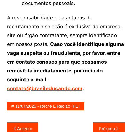
documentos pessoais.
A responsabilidade pelas etapas de
recrutamento e seleção é exclusiva da empresa,
site ou órgão contratante, sempre identificado
em nossos posts.
Caso você identifique alguma
vaga suspeita ou fraudulenta, por favor, entre
em contato conosco para que possamos
removê-la imediatamente, por meio do
seguinte e-mail:
contato@brasileducando.com
.
11/07/2025 - Recife E Região (PE)
Navegação
Anterior
Próximo