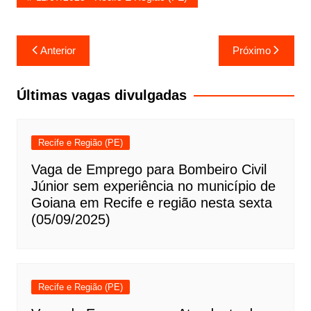
Navegação
Anterior
Próximo
de
Post
Últimas vagas divulgadas
Recife e Região (PE)
Vaga de Emprego para Bombeiro Civil
Júnior sem experiência no município de
Goiana em Recife e região nesta sexta
(05/09/2025)
Recife e Região (PE)