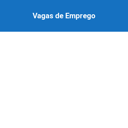
Ir
para
Vagas de Emprego
o
conteúdo