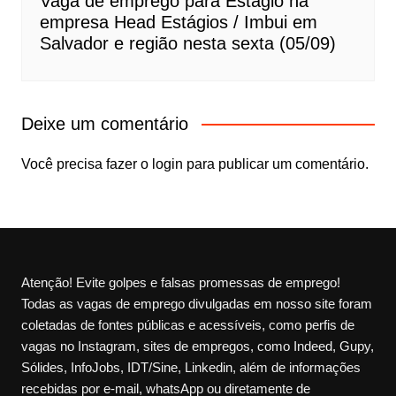
Vaga de emprego para Estágio na
empresa Head Estágios / Imbui em
Salvador e região nesta sexta (05/09)
Deixe um comentário
Você precisa fazer o
login
para publicar um comentário.
Atenção! Evite golpes e falsas promessas de emprego!
Todas as vagas de emprego divulgadas em nosso site foram
coletadas de fontes públicas e acessíveis, como perfis de
vagas no Instagram, sites de empregos, como Indeed, Gupy,
Sólides, InfoJobs, IDT/Sine, Linkedin, além de informações
recebidas por e-mail, whatsApp ou diretamente de