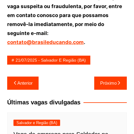
vaga suspeita ou fraudulenta, por favor, entre
em contato conosco para que possamos
removê-la imediatamente, por meio do
seguinte e-mail:
contato@brasileducando.com
.
21/07/2025 - Salvador E Região (BA)
Navegação
Anterior
Próximo
de
Post
Últimas vagas divulgadas
Salvador e Região (BA)