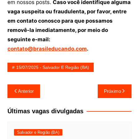
em nossos posts.
Caso você identifique alguma
vaga suspeita ou fraudulenta, por favor, entre
em contato conosco para que possamos
removê-la imediatamente, por meio do
seguinte e-mail:
contato@brasileducando.com
.
15/07/2025 - Salvador E Região (BA)
Navegação
Anterior
Próximo
de
Post
Últimas vagas divulgadas
Salvador e Região (BA)