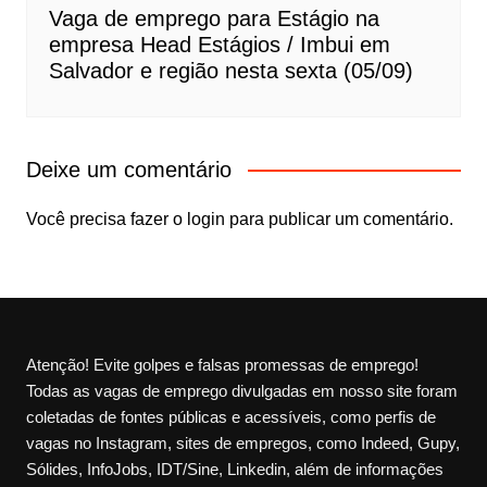
Vaga de emprego para Estágio na
empresa Head Estágios / Imbui em
Salvador e região nesta sexta (05/09)
Deixe um comentário
Você precisa fazer o
login
para publicar um comentário.
Atenção! Evite golpes e falsas promessas de emprego!
Todas as vagas de emprego divulgadas em nosso site foram
coletadas de fontes públicas e acessíveis, como perfis de
vagas no Instagram, sites de empregos, como Indeed, Gupy,
Sólides, InfoJobs, IDT/Sine, Linkedin, além de informações