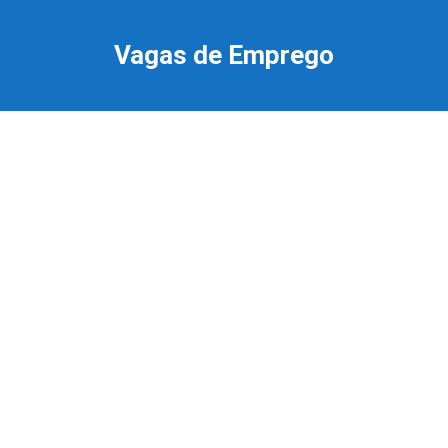
Ir
para
Vagas de Emprego
o
conteúdo