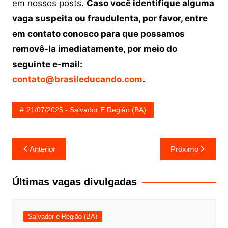
em nossos posts.
Caso você identifique alguma
vaga suspeita ou fraudulenta, por favor, entre
em contato conosco para que possamos
removê-la imediatamente, por meio do
seguinte e-mail:
contato@brasileducando.com
.
21/07/2025 - Salvador E Região (BA)
Navegação
Anterior
Próximo
de
Post
Últimas vagas divulgadas
Salvador e Região (BA)