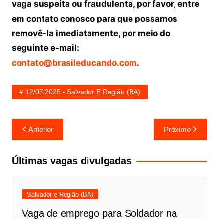
vaga suspeita ou fraudulenta, por favor, entre
em contato conosco para que possamos
removê-la imediatamente, por meio do
seguinte e-mail:
contato@brasileducando.com
.
12/07/2025 - Salvador E Região (BA)
Navegação
Anterior
Próximo
de
Post
Últimas vagas divulgadas
Salvador e Região (BA)
Vaga de emprego para Soldador na