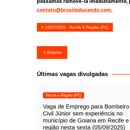
possamos removê-la imediatamente, p
contato@brasileducando.com
.
12/07/2025 - Recife E Região (PE)
Navegação
Anterior
de
Post
Últimas vagas divulgadas
Recife e Região (PE)
Vaga de Emprego para Bombeiro
Civil Júnior sem experiência no
município de Goiana em Recife e
região nesta sexta (05/09/2025)