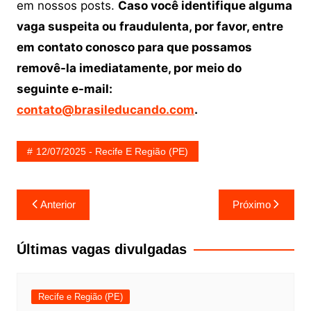
em nossos posts.
Caso você identifique alguma
vaga suspeita ou fraudulenta, por favor, entre
em contato conosco para que possamos
removê-la imediatamente, por meio do
seguinte e-mail:
contato@brasileducando.com
.
12/07/2025 - Recife E Região (PE)
Navegação
Anterior
Próximo
de
Post
Últimas vagas divulgadas
Recife e Região (PE)