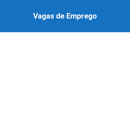
Ir
para
Vagas de Emprego
o
conteúdo