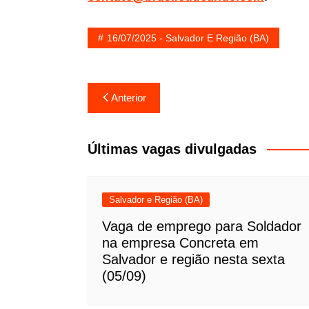
16/07/2025 - Salvador E Região (BA)
Navegação
Anterior
de
Post
Últimas vagas divulgadas
Salvador e Região (BA)
Vaga de emprego para Soldador
na empresa Concreta em
Salvador e região nesta sexta
(05/09)