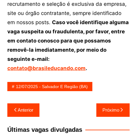
recrutamento e seleção é exclusiva da empresa,
site ou órgão contratante, sempre identificado
em nossos posts.
Caso você identifique alguma
vaga suspeita ou fraudulenta, por favor, entre
em contato conosco para que possamos
removê-la imediatamente, por meio do
seguinte e-mail:
contato@brasileducando.com
.
12/07/2025 - Salvador E Região (BA)
Navegação
Anterior
Próximo
de
Post
Últimas vagas divulgadas