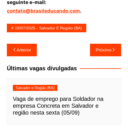
seguinte e-mail:
contato@brasileducando.com
.
19/07/2025 - Salvador E Região (BA)
Navegação
Anterior
Próximo
de
Post
Últimas vagas divulgadas
Salvador e Região (BA)
Vaga de emprego para Soldador na
empresa Concreta em Salvador e
região nesta sexta (05/09)