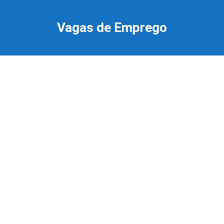
Ir
para
Vagas de Emprego
o
conteúdo