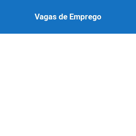
Ir
para
Vagas de Emprego
o
conteúdo