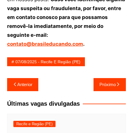
vaga suspeita ou fraudulenta, por favor, entre
em contato conosco para que possamos
removê-la imediatamente, por meio do
seguinte e-mail:
contato@brasileducando.com
.
07/08/2025 - Recife E Região (PE)
Navegação
Anterior
Próximo
de
Post
Últimas vagas divulgadas
Recife e Região (PE)