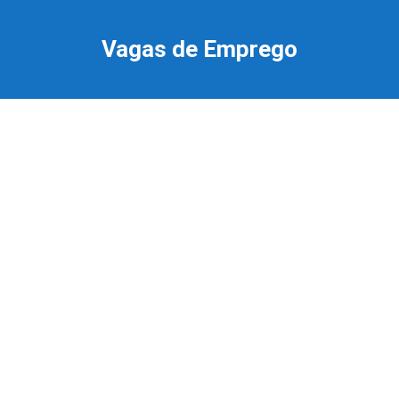
Ir
para
Vagas de Emprego
o
conteúdo