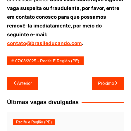
vaga suspeita ou fraudulenta, por favor, entre
em contato conosco para que possamos
removê-la imediatamente, por meio do
seguinte e-mail:
contato@brasileducando.com
.
07/08/2025 - Recife E Região (PE)
Navegação
Anterior
Próximo
de
Post
Últimas vagas divulgadas
Recife e Região (PE)