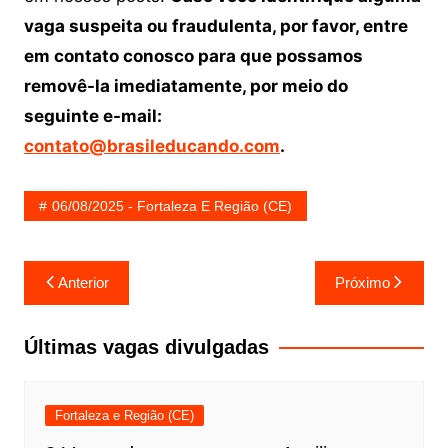
vaga suspeita ou fraudulenta, por favor, entre
em contato conosco para que possamos
removê-la imediatamente, por meio do
seguinte e-mail:
contato@brasileducando.com
.
06/08/2025 - Fortaleza E Região (CE)
Navegação
Anterior
Próximo
de
Post
Últimas vagas divulgadas
Fortaleza e Região (CE)