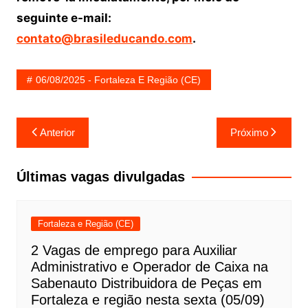
seguinte e-mail:
contato@brasileducando.com
.
06/08/2025 - Fortaleza E Região (CE)
Navegação
Anterior
Próximo
de
Post
Últimas vagas divulgadas
Fortaleza e Região (CE)
2 Vagas de emprego para Auxiliar
Administrativo e Operador de Caixa na
Sabenauto Distribuidora de Peças em
Fortaleza e região nesta sexta (05/09)