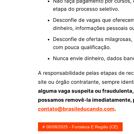
Não faça pagamento por cursos, e
etapa do processo seletivo.
Desconfie de vagas que oferecem
dinheiro, informações pessoais o
Desconfie de ofertas milagrosas,
com pouca qualificação.
Nunca envie dinheiro, dados ban
A responsabilidade pelas etapas de re
site ou órgão contratante, sempre iden
alguma vaga suspeita ou fraudulenta,
possamos removê-la imediatamente, p
contato@brasileducando.com
.
06/08/2025 - Fortaleza E Região (CE)