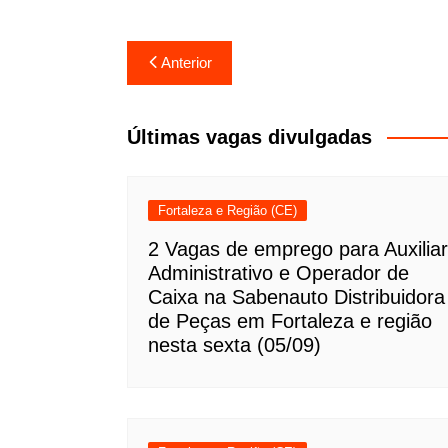
Navegação
Anterior
de
Post
Últimas vagas divulgadas
Fortaleza e Região (CE)
2 Vagas de emprego para Auxiliar
Administrativo e Operador de
Caixa na Sabenauto Distribuidora
de Peças em Fortaleza e região
nesta sexta (05/09)