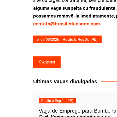
site ou órgão contratante, sempre iden
alguma vaga suspeita ou fraudulenta,
possamos removê-la imediatamente, p
contato@brasileducando.com
.
05/08/2025 - Recife E Região (PE)
Navegação
Anterior
de
Post
Últimas vagas divulgadas
Recife e Região (PE)
Vaga de Emprego para Bombeiro