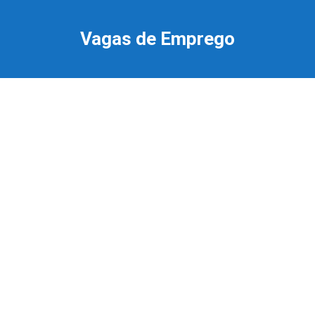
Ir
para
Vagas de Emprego
o
conteúdo