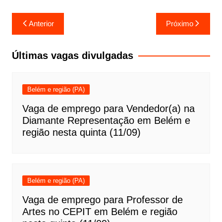
Navegação
Anterior
Próximo
de
Post
Últimas vagas divulgadas
Belém e região (PA)
Vaga de emprego para Vendedor(a) na
Diamante Representação em Belém e
região nesta quinta (11/09)
Belém e região (PA)
Vaga de emprego para Professor de
Artes no CEPIT em Belém e região