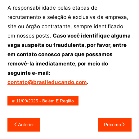
A responsabilidade pelas etapas de
recrutamento e seleção é exclusiva da empresa,
site ou órgão contratante, sempre identificado
em nossos posts.
Caso você identifique alguma
vaga suspeita ou fraudulenta, por favor, entre
em contato conosco para que possamos
removê-la imediatamente, por meio do
seguinte e-mail:
contato@brasileducando.com
.
11/09/2025 - Belém E Região
Navegação
Anterior
Próximo
de