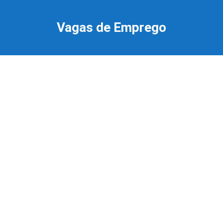
Ir
para
Vagas de Emprego
o
conteúdo