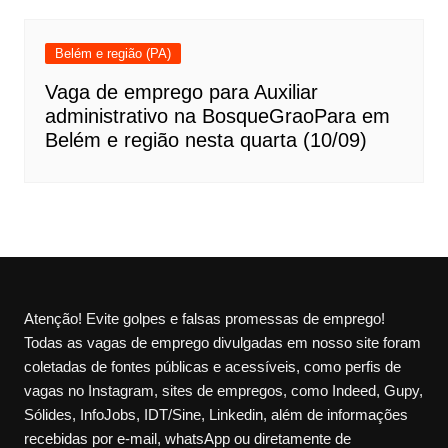
Belém e região (PA)
Vaga de emprego para Auxiliar
administrativo na BosqueGraoPara em
Belém e região nesta quarta (10/09)
Atenção! Evite golpes e falsas promessas de emprego!
Todas as vagas de emprego divulgadas em nosso site foram
coletadas de fontes públicas e acessíveis, como perfis de
vagas no Instagram, sites de empregos, como Indeed, Gupy,
Sólides, InfoJobs, IDT/Sine, Linkedin, além de informações
recebidas por e-mail, whatsApp ou diretamente de