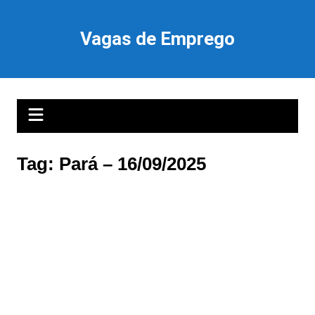
Ir
para
Vagas de Emprego
o
conteúdo
Tag:
Pará – 16/09/2025